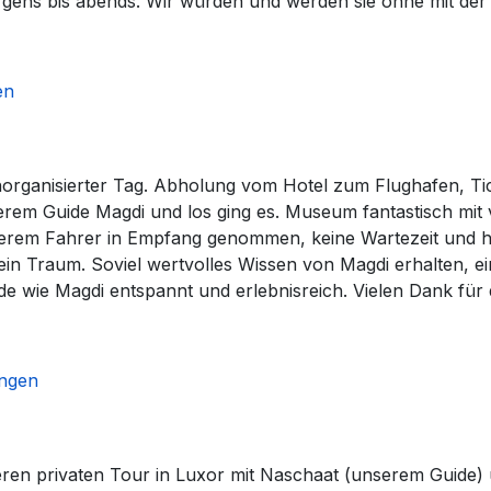
rgens bis abends. Wir würden und werden sie ohne mit de
en
organisierter Tag. Abholung vom Hotel zum Flughafen, Ti
m Guide Magdi und los ging es. Museum fantastisch mit vi
erem Fahrer in Empfang genommen, keine Wartezeit und ha
ein Traum. Soviel wertvolles Wissen von Magdi erhalten, e
de wie Magdi entspannt und erlebnisreich. Vielen Dank für 
ngen
eren privaten Tour in Luxor mit Naschaat (unserem Guide) 