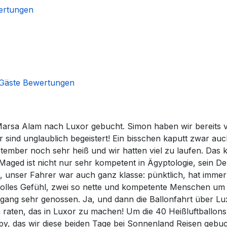
ertungen
Gäste Bewertungen
Marsa Alam nach Luxor gebucht. Simon haben wir bereits vo
nd unglaublich begeistert! Ein bisschen kaputt zwar auc
ember noch sehr heiß und wir hatten viel zu laufen. Das 
aged ist nicht nur sehr kompetent in Ägyptologie, sein Deu
, unser Fahrer war auch ganz klasse: pünktlich, hat immer
 tolles Gefühl, zwei so nette und kompetente Menschen um u
ang sehr genossen. Ja, und dann die Ballonfahrt über Lux
m raten, das in Luxor zu machen! Um die 40 Heißluftballon
py, das wir diese beiden Tage bei Sonnenland Reisen gebuc