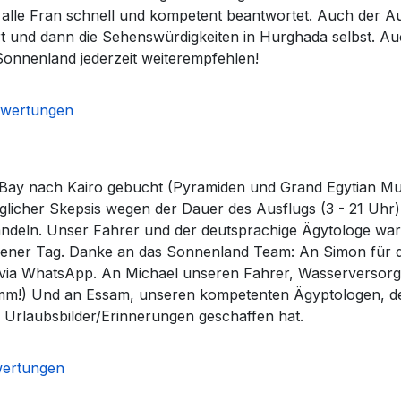
alle Fran schnell und kompetent beantwortet. Auch der Aus
rt und dann die Sehenswürdigkeiten in Hurghada selbst. A
 Sonnenland jederzeit weiterempfehlen!
ewertungen
Bay nach Kairo gebucht (Pyramiden und Grand Egytian Muse
nglicher Skepsis wegen der Dauer des Ausflugs (3 - 21 Uhr)
bwandeln. Unser Fahrer und der deutsprachige Ägytologe war
ungener Tag. Danke an das Sonnenland Team: An Simon für 
 via WhatsApp. An Michael unseren Fahrer, Wasserversor
mm!) Und an Essam, unseren kompetenten Ägyptologen, der
 Urlaubsbilder/Erinnerungen geschaffen hat.
wertungen