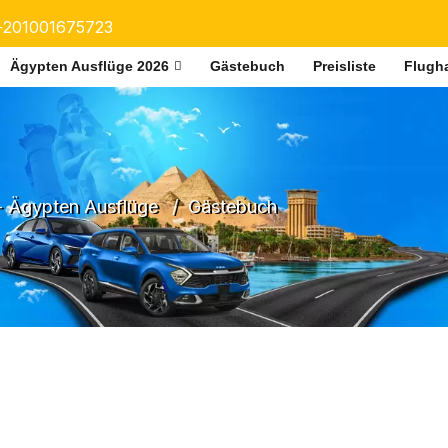
+201001675723
Ägypten Ausflüge 2026
Gästebuch
Preisliste
Flugha
- Ägypten Ausflüge
Gästebuch