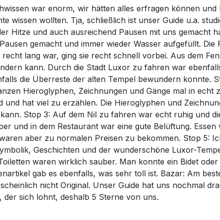
chwissen war enorm, wir hätten alles erfragen können und 
 wissen wollten. Tja, schließlich ist unser Guide u.a. st
der Hitze und auch ausreichend Pausen mit uns gemacht hat
t, Pausen gemacht und immer wieder Wasser aufgefüllt. Die
echt lang war, ging sie recht schnell vorbei. Aus dem Fenst
ern kann. Durch die Stadt Luxor zu fahren war ebenfall
alls die Überreste der alten Tempel bewundern konnte. St
zen Hieroglyphen, Zeichnungen und Gänge mal in echt zu 
und hat viel zu erzählen. Die Hieroglyphen und Zeichnunge
n. Stop 3: Auf dem Nil zu fahren war echt ruhig und die B
uper und in dem Restaurant war eine gute Belüftung. Essen
waren aber zu normalen Preisen zu bekommen. Stop 5: Ich 
mbolik, Geschichten und der wunderschöne Luxor-Tempel 
oiletten waren wirklich sauber. Man konnte ein Bidet oder
nartikel gab es ebenfalls, was sehr toll ist. Bazar: Am bes
rscheinlich nicht Original. Unser Guide hat uns nochmal drau
, der sich lohnt, deshalb 5 Sterne von uns.