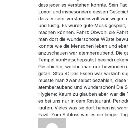
dass jeder es verstehen konnte. Sein Fa
Luxor und insbesondere dessen Geschichte
dass er sehr verständnisvoll war wegen 
und lustig. Es wurde gute Musik gespiel
machen können. Fahrt: Obwohl die Fahrt r
man dort die wunderschöne Wüste bewund
konnte wie die Menschen leben und ebenf
anzuschauen war atemberaubend. Die gan
Tempel vonHatschepsutist beeindruckend 
Geschichte, welche man nur bewundern kan
getan. Stop 4: Das Essen war wirklich s
musste man zwar selbst bezahlen, diese 
atemberaubend und wunderschön! Die Sy
Hygiene: Kaum zu glauben aber war die T
es bei uns nur in dem Restaurant. Periode
laufen. Vieles was sie dort haben ist wah
Fazit: Zum Schluss war es ein langer Tag