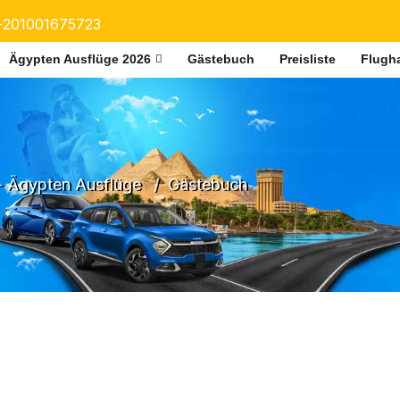
+201001675723
Ägypten Ausflüge 2026
Gästebuch
Preisliste
Flugha
- Ägypten Ausflüge
Gästebuch