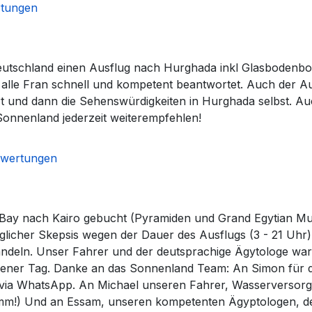
rtungen
Deutschland einen Ausflug nach Hurghada inkl Glasbodenbo
alle Fran schnell und kompetent beantwortet. Auch der Aus
rt und dann die Sehenswürdigkeiten in Hurghada selbst. A
 Sonnenland jederzeit weiterempfehlen!
ewertungen
Bay nach Kairo gebucht (Pyramiden und Grand Egytian Muse
nglicher Skepsis wegen der Dauer des Ausflugs (3 - 21 Uhr)
bwandeln. Unser Fahrer und der deutsprachige Ägytologe war
ungener Tag. Danke an das Sonnenland Team: An Simon für 
 via WhatsApp. An Michael unseren Fahrer, Wasserversor
mm!) Und an Essam, unseren kompetenten Ägyptologen, der