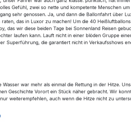
, unser Fahrer war auch ganz klasse: pünktlich, hat immer
 tolles Gefühl, zwei so nette und kompetente Menschen um u
ang sehr genossen. Ja, und dann die Ballonfahrt über Lux
m raten, das in Luxor zu machen! Um die 40 Heißluftballon
py, das wir diese beiden Tage bei Sonnenland Reisen gebuc
echter laufen kann. Lauft nicht in einer blöden Gruppe ein
iner Superführung, die garantiert nicht in Verkaufsshows end
 Wasser war mehr als einmal die Rettung in der Hitze. Uns
n Geschichte Vorort ein Stück näher gebracht. Wir konnte
nur weiterempfehlen, auch wenn die Hitze nicht zu untersc
n