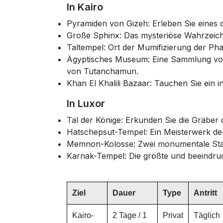
In Kairo
Pyramiden von Gizeh: Erleben Sie eines 
Große Sphinx: Das mysteriöse Wahrzeic
Taltempel: Ort der Mumifizierung der Ph
Ägyptisches Museum: Eine Sammlung von 
von Tutanchamun.
Khan El Khalili Bazaar: Tauchen Sie ein i
In Luxor
Tal der Könige: Erkunden Sie die Gräber
Hatschepsut-Tempel: Ein Meisterwerk der
Memnon-Kolosse: Zwei monumentale Stat
Karnak-Tempel: Die größte und beeindru
Ziel
Dauer
Type
Antritt
Kairo-
2 Tage / 1
Privat
Täglich