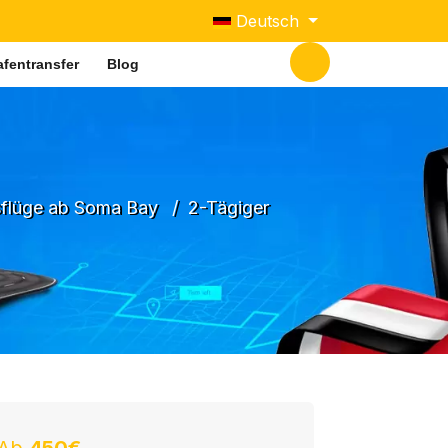
Sprache auswählen
Deutsch
fentransfer
Blog
flüge ab Soma Bay
2-Tägiger