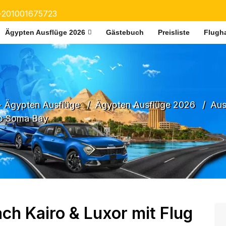
+201001675723
Ägypten Ausflüge 2026
Gästebuch
Preisliste
Flugha
- Ägypten Ausflüge
Ägypten Ausflüge 2026
Aus
ab Soma Bay
ch Kairo & Luxor mit Flug