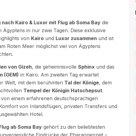
 nach Kairo & Luxor mit Flug ab Soma Bay
die
 Ägyptens in nur zwei Tagen. Diese exklusive
ighlights von
Kairo
und
Luxor zusammen
und ist
s am Roten Meer möglichst viel von Ägyptens
chten.
en von Gizeh
, die geheimnisvolle
Sphinx
und das
m (GEM)
in Kairo. Am zweiten Tag erwartet
der Welt, mit dem berühmten
Tal der Könige
, dem
chtvollen
Tempel der Königin Hatschepsut
.
 von einem erfahrenen deutschsprachigen
Komfort von Inlandsflügen, privaten Transfers und
ausgewählten Hotel.
 Flug ab Soma Bay
gehört zu den beliebtesten
 unvergessliche Eindrücke der Pharaonenzeit –