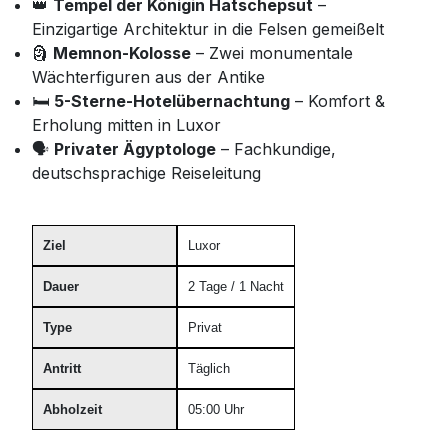
👑
Tempel der Königin Hatschepsut
–
Einzigartige Architektur in die Felsen gemeißelt
🗿
Memnon-Kolosse
– Zwei monumentale
Wächterfiguren aus der Antike
🛏️
5-Sterne-Hotelübernachtung
– Komfort &
Erholung mitten in Luxor
🗣️
Privater Ägyptologe
– Fachkundige,
deutschsprachige Reiseleitung
Ziel
Luxor
Dauer
2 Tage / 1 Nacht
Type
Privat
Antritt
Täglich
Abholzeit
05:00 Uhr