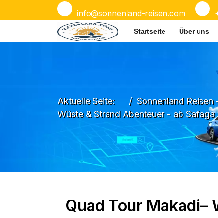
info@sonnenland-reisen.com
Startseite
Über uns
Aktuelle Seite:
Sonnenland Reisen 
Wüste & Strand Abenteuer - ab Safaga
Quad Tour Makadi– 