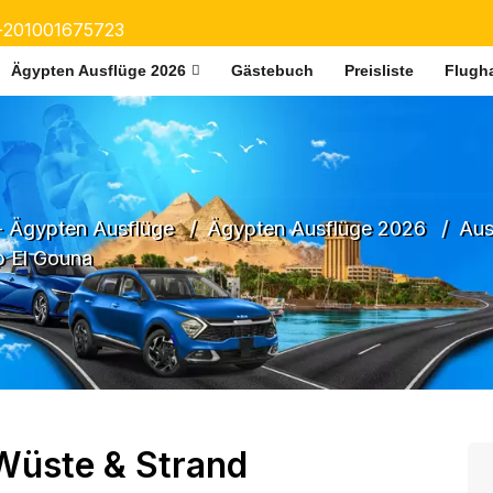
+201001675723
Ägypten Ausflüge 2026
Gästebuch
Preisliste
Flugha
- Ägypten Ausflüge
Ägypten Ausflüge 2026
Aus
b El Gouna
Wüste & Strand