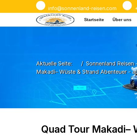
info@sonnenland-reisen.com
Startseite
Über uns
Aktuelle Seite:
Sonnenland Reisen 
Makadi– Wüste & Strand Abenteuer - a
Quad Tour Makadi– 