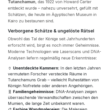
Tutanchamun
, das 1922 von Howard Carter
entdeckt wurde – nahezu unversehrt, gefüllt mit
Schätzen, die heute im Ägyptischen Museum in
Kairo zu bestaunen sind.
Verborgene Schätze & ungelöste Rätsel
Obwohl das Tal der Könige seit Jahrhunderten
erforscht wird, birgt es noch immer Geheimnisse.
Moderne Technologien wie Laserscans und DNA-
Analysen liefern regelmäßig neue Erkenntnisse:
🏺
Unentdeckte Kammern
: In den letzten Jahren
vermuteten Forscher versteckte Räume in
Tutanchamuns Grab – vielleicht Ruhestätten von
Königin Nofretete oder anderen Angehörigen.
🧬
Familiengeheimnisse
: DNA-Analysen zeigen
überraschende Verwandtschaften zwischen den
Mumien, die lange Zeit unbekannt waren.
🎨
Farbige Wandmalereien
: Die Malereien